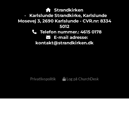
Strandkirken

· Karlslunde Strandkirke, Karlslunde
Mosevej 3, 2690 Karlslunde - CVR.nr: 8334
5012
Telefon nummer.: 4615 0178

E-mail adresse:

kontakt@strandkirken.dk
Privatlivspolitik
Log på ChurchDesk