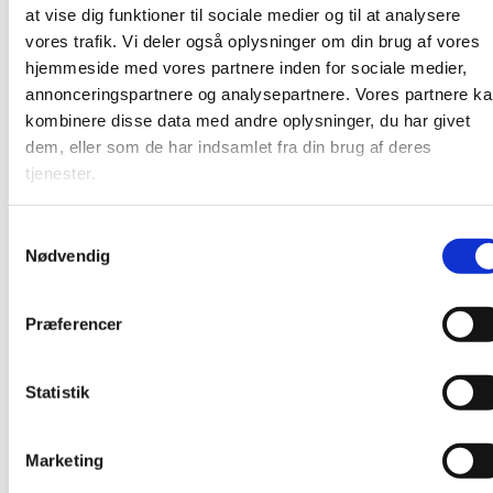
at vise dig funktioner til sociale medier og til at analysere
vores trafik. Vi deler også oplysninger om din brug af vores
hjemmeside med vores partnere inden for sociale medier,
annonceringspartnere og analysepartnere. Vores partnere k
kombinere disse data med andre oplysninger, du har givet
dem, eller som de har indsamlet fra din brug af deres
tjenester.
S
Nødvendig
a
m
t
Børn
Præferencer
y
k
Her kan du læse om alle de tilbud, vi har til
k
Statistik
børn og børnefamilier
e
v
Marketing
a