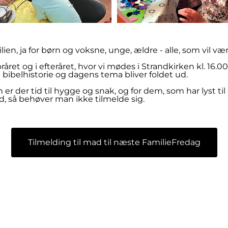
lien, ja for børn og voksne, unge, ældre - alle, som vil v
året og i efteråret, hvor vi mødes i Strandkirken kl. 16.
bibelhistorie og dagens tema bliver foldet ud.
er der tid til hygge og snak, og for dem, som har lyst til a
, så behøver man ikke tilmelde sig.
Tilmelding til mad til næste FamilieFredag