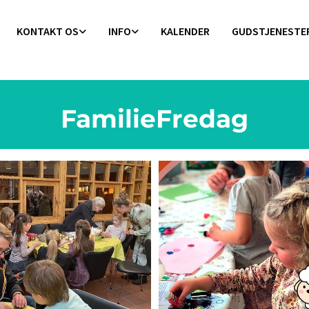
KONTAKT OS
INFO
KALENDER
GUDSTJENESTE
FamilieFredag