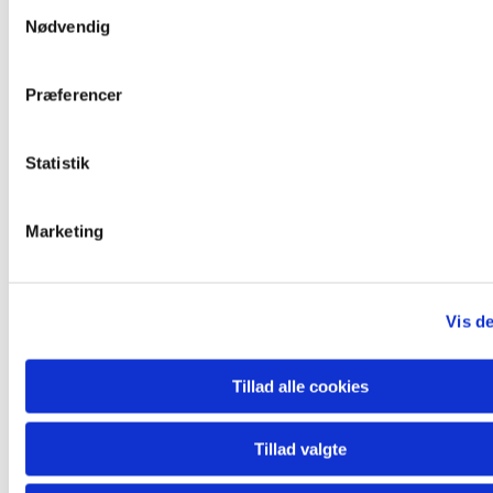
S
Nødvendig
a
m
t
Præferencer
y
k
k
Statistik
e
v
Marketing
a
l
g
Vis de
Tillad alle cookies
Tillad valgte