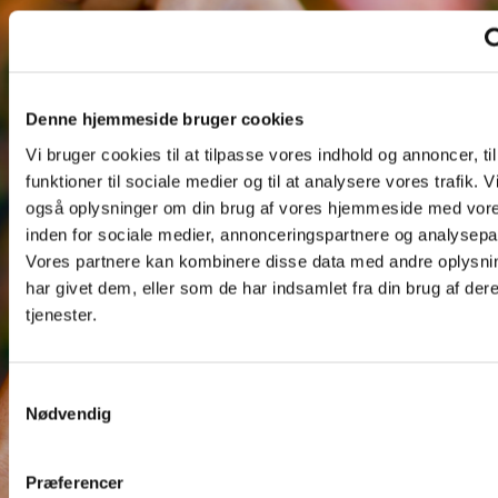
”Fællesskabets 3
Denne hjemmeside bruger cookies
farver”
Vi bruger cookies til at tilpasse vores indhold og annoncer, til
funktioner til sociale medier og til at analysere vores trafik. V
også oplysninger om din brug af vores hjemmeside med vore
Om de syv
inden for sociale medier, annonceringspartnere og analysepa
Vores partnere kan kombinere disse data med andre oplysni
dødssynder
har givet dem, eller som de har indsamlet fra din brug af der
tjenester.
- et kursus i
fastetiden
S
Nødvendig
a
m
t
Præferencer
y