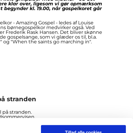
re klar over, ligesom vi gør opmærksom
rst begynder kl. 19.00, når gospelkoret går
elkor - Amazing Gospel - ledes af Louise
ens børnegospelkor medvirker også. Ved
der Frederik Rask Hansen. Det bliver skønne
 gospelsange, som vi glæder os til, bl.a.
" og "When the saints go marching in".
 på stranden
l på stranden.
idsommervisen.
Tillad alle cookies