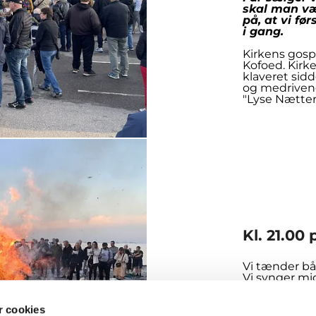
skal man væ
på, at vi fø
i gang.
Kirkens gosp
Kofoed. Kirk
klaveret sid
og medrivende
"Lyse Nætter
Kl. 21.00
Vi tænder bå
Vi synger m
 cookies