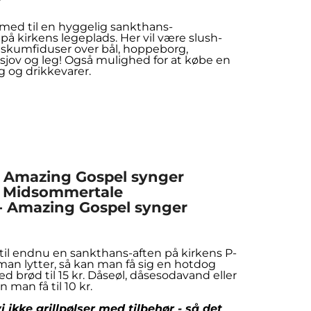
ed til en hyggelig sankthans-
å kirkens legeplads. Her vil være slush-
, skumfiduser over bål, hoppeborg,
 sjov og leg! Også mulighed for at købe en
g og drikkevarer.
 - Amazing Gospel synger
 - Midsommertale
 - Amazing Gospel synger
 til endnu en sankthans-aften på kirkens P-
man lytter, så kan man få sig en hotdog
ed brød til 15 kr. Dåseøl, dåsesodavand eller
n man få til 10 kr.
i ikke grillpølser med tilbehør - så det