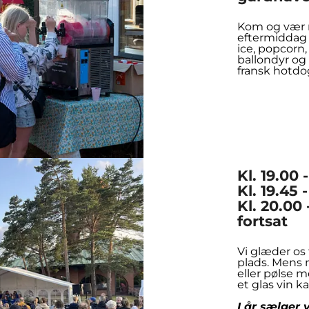
Kom og vær m
eftermiddag p
ice, popcorn
ballondyr og
fransk hotdo
Kl. 19.00
Kl. 19.45
Kl. 20.00
fortsat
Vi glæder os
plads. Mens 
eller pølse m
et glas vin ka
I år sælger v