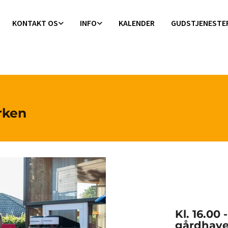
KONTAKT OS
INFO
KALENDER
GUDSTJENESTE
rken
Kl. 16.00 
gårdhav