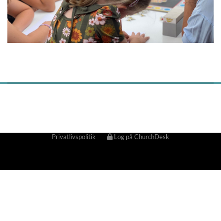
Privatlivspolitik
Log på ChurchDesk