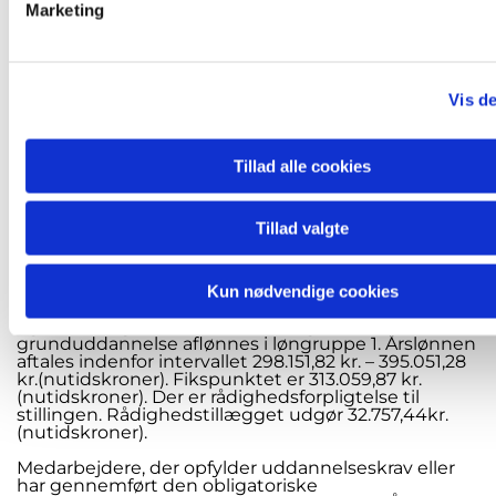
kirkefunktionærer med kerneopgaver som
Marketing
a
henholdsvis kordegn,
sognemedhjælper/kirke- og kulturmedarbejder
l
eller kirkemusiker og det tilhørende protokollat for
g
sognemedhjælpere.
Vis de
Aftalerne kan ses på www.folkekirkenspersonale.dk.
Der er uddannelseskrav til stillingen. Se § 14 og 15 i
Cirkulære nr. 10001 af 12/11 2019.
Tillad alle cookies
Det er en betingelse, at den obligatoriske
grunduddannelse for sognemedhjælpere / kirke-
Tillad valgte
og kulturmedarbejdere gennemføres indenfor 2 år
efter ansættelsens start, medmindre du i kraft af din
hidtidige uddannelse opfylder uddannelseskravet.
Kun nødvendige cookies
Medarbejdere, der ikke opfylder uddannelseskrav
og ikke har gennemført den obligatoriske
grunduddannelse aflønnes i løngruppe 1. Årslønnen
aftales indenfor intervallet 298.151,82 kr. – 395.051,28
kr.(nutidskroner). Fikspunktet er 313.059,87 kr.
(nutidskroner). Der er rådighedsforpligtelse til
stillingen. Rådighedstillægget udgør 32.757,44kr.
(nutidskroner).
Medarbejdere, der opfylder uddannelseskrav eller
har gennemført den obligatoriske