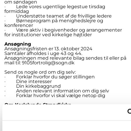
om søndagen
· Lede vores ugentlige legestue tirsdag
formiddag
· Understøtte teamet af de frivillige ledere
· Børneprogram på menighedslejre og
konferencer
· Være aktiv i begivenheder og arrangementer
for institutioner ved kirkelige højtider
Ansøgning
Ansøgningsfristen er 13. oktober 2024
Samtaler afholdes i uge 43 og 44.
Ansøgningen med relevante bilag sendes til eller på
mail til: 9105fortrolig@sogn.dk
Send os nogle ord om dig selv:
· Forklar hvorfor du søger stillingen
· Dine interesser
· Din kirkebaggrund
· Anden relevant information om dig selv
· Forklar hvorfor vi skal vælge netop dig
Om Karlslunde Strandkirke.
Karlslunde Strandkirke er en sognekirke med en
menighed, der består af mennesker i alle aldre og
med meget forskellig kirkelig baggrund. Troen på,
at Jesus er verdens frelser og at Gud fortsat virker
med sin Ånd, binder os sammen. Vi er en del af