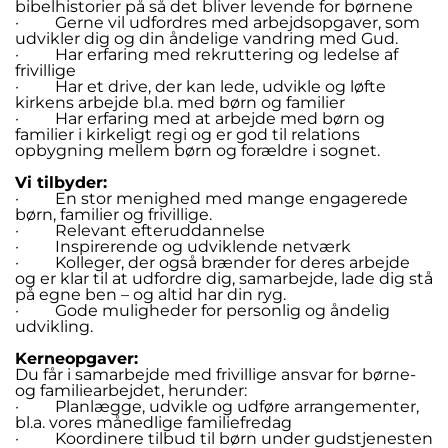
bibelhistorier på så det bliver levende for børnene
· Gerne vil udfordres med arbejdsopgaver, som
udvikler dig og din åndelige vandring med Gud.
· Har erfaring med rekruttering og ledelse af
frivillige
· Har et drive, der kan lede, udvikle og løfte
kirkens arbejde bl.a. med børn og familier
· Har erfaring med at arbejde med børn og
familier i kirkeligt regi og er god til relations
opbygning mellem børn og forældre i sognet.
Vi tilbyder:
· En stor menighed med mange engagerede
børn, familier og frivillige.
· Relevant efteruddannelse
· Inspirerende og udviklende netværk
· Kolleger, der også brænder for deres arbejde
og er klar til at udfordre dig, samarbejde, lade dig stå
på egne ben – og altid har din ryg.
· Gode muligheder for personlig og åndelig
udvikling.
Kerneopgaver:
Du får i samarbejde med frivillige ansvar for børne-
og familiearbejdet, herunder:
· Planlægge, udvikle og udføre arrangementer,
bl.a. vores månedlige familiefredag
· Koordinere tilbud til børn under gudstjenesten