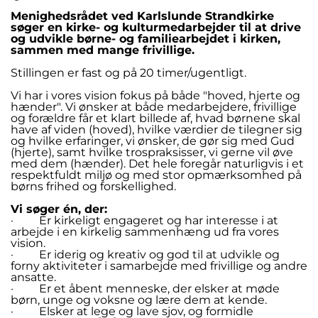
Menighedsrådet ved Karlslunde Strandkirke
søger en kirke- og kulturmedarbejder til at drive
og udvikle børne- og familiearbejdet i kirken,
sammen med mange frivillige.
Stillingen er fast og på 20 timer/ugentligt.
Vi har i vores vision fokus på både "hoved, hjerte og
hænder". Vi ønsker at både medarbejdere, frivillige
og forældre får et klart billede af, hvad børnene skal
have af viden (hoved), hvilke værdier de tilegner sig
og hvilke erfaringer, vi ønsker, de gør sig med Gud
(hjerte), samt hvilke trospraksisser, vi gerne vil øve
med dem (hænder). Det hele foregår naturligvis i et
respektfuldt miljø og med stor opmærksomhed på
børns frihed og forskellighed.
Vi søger én, der:
· Er kirkeligt engageret og har interesse i at
arbejde i en kirkelig sammenhæng ud fra vores
vision.
· Er iderig og kreativ og god til at udvikle og
forny aktiviteter i samarbejde med frivillige og andre
ansatte.
· Er et åbent menneske, der elsker at møde
børn, unge og voksne og lære dem at kende.
· Elsker at lege og lave sjov, og formidle