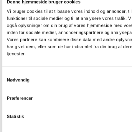
Dansk Oase.
Denne hjemmeside bruger cookies
Det er afgørende for os, at den enkelte bliver set
Vi bruger cookies til at tilpasse vores indhold og annoncer, til
som menneske og vokser i efterfølgelse af Jesus.
funktioner til sociale medier og til at analysere vores trafik. V
Derfor ønsker vi at skabe fællesskaber, der kan gøre
det muligt.
også oplysninger om din brug af vores hjemmeside med vore
inden for sociale medier, annonceringspartnere og analysepa
Vi ønsker at være en kirke i mission. De sidste 25 år
har vi blandt andet afholdt Alpha-kurser og en stor
Vores partnere kan kombinere disse data med andre oplysni
del af menigheden er kommet til tro herigennem.
har givet dem, eller som de har indsamlet fra din brug af der
Det ønsker vi kun mere af.
Gennem giverfællesskabet,
tjenester.
Strandkirkefællesskabet, støtter Strandkirken en
lang række lokale, nationale og internationale
projekter, som på hver sin måde bidrager til at
udbrede evangeliet i ord og handling.
S
Nødvendig
a
Mere information
Vil du vide mere om stillingen så kontakt:
m
Sekretariatsleder Karsten Bach på 2348 1198 eller
t
kontaktperson Mathias Schwartz Kirkegaard på
Præferencer
2714 2481.
y
k
Ansættelsen vil være omfattet af
Fællesoverenskomsten mellem Finansministeriet
k
Statistik
og CO10 – Centralorganisationen af 2010 og
e
Organisationsaftale mellem Kirkeministeriet og
CO10 – Centralorganisationen af 2010 for
v