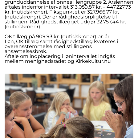
grunduddannelse aflønnes i løngruppe 2. Årslønnen
aftales indenfor intervallet 313.059,87 kr. – 447.227,73
kr. (nutidskroner). Fikspunktet er 327.966,77 kr.
(nutidskroner). Der er rådighedsforpligtelse til
stillingen. Rådighedstillægget udgør 32.757,44 kr.
(nutidskroner).
OK tillæg på 909,93 kr. (nutidskroner) pr. år.
Løn, OK tillæg samt rådighedstillæg kvoteres i
overensstemmelse med stillingens
ansættelsesbrøk.
Aftale om indplacering i lønintervallet indgås
mellem menighedsrådet og Kirkekultur.nu