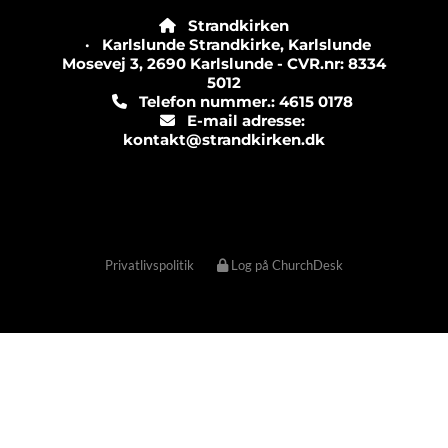
Strandkirken

· Karlslunde Strandkirke, Karlslunde
Mosevej 3, 2690 Karlslunde - CVR.nr: 8334
5012
Telefon nummer.: 4615 0178

E-mail adresse:

kontakt@strandkirken.dk
Privatlivspolitik
Log på ChurchDesk