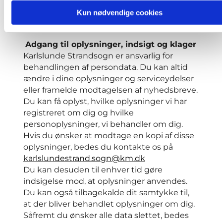
hyppigere. Du kan desuden risikere, at
Kun nødvendige cookies
websitet ikke fungerer optimalt, samt at
der er indhold, du ikke kan få adgang til.
Adgang til oplysninger, indsigt og klager
Karlslunde Strandsogn er ansvarlig for
behandlingen af persondata. Du kan altid
ændre i dine oplysninger og serviceydelser
eller framelde modtagelsen af nyhedsbreve.
Du kan få oplyst, hvilke oplysninger vi har
registreret om dig og hvilke
personoplysninger, vi behandler om dig.
Hvis du ønsker at modtage en kopi af disse
oplysninger, bedes du kontakte os på
karlslundestrand.sogn@km.dk
Du kan desuden til enhver tid gøre
indsigelse mod, at oplysninger anvendes.
Du kan også tilbagekalde dit samtykke til,
at der bliver behandlet oplysninger om dig.
Såfremt du ønsker alle data slettet, bedes