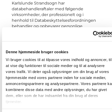
Karlslunde Strandsogn har
databehandleraftaler med følgende
virksomheder, der professionelt og i
henhold til Databeskyttelsesforordningen
behandler og opbevarer personlige
oplysninger på Karlslunde Strandsogn
vegne:
• ChurchDesk (vedrørende hjemmeside,
kalender, nyhedsbreve og
Denne hjemmeside bruger cookies
tilmeldingssystem)
Vi bruger cookies til at tilpasse vores indhold og annoncer, til
at vise dig funktioner til sociale medier og til at analysere
Databehandlere i Karlslunde Strandkirke, er
vores trafik. Vi deler også oplysninger om din brug af vores
kirkens ansatte i administrationen. Vil du
hjemmeside med vores partnere inden for sociale medier,
vide mere, så kontakt kirkens kordegn.
annonceringspartnere og analysepartnere. Vores partnere k
Sikkerhedsforanstaltninger
kombinere disse data med andre oplysninger, du har givet
Oplysningerne opbevares i det tidsrum, der
dem, eller som de har indsamlet fra din brug af deres
er tilladt, i henhold til lovgivningen, og
tjenester.
slettes, når de ikke længere er nødvendige
at opbevare. Perioden afhænger af