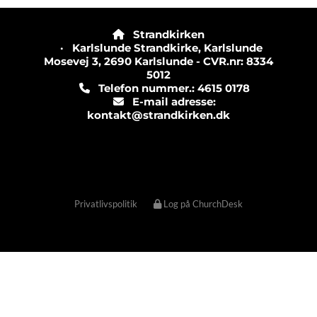
Strandkirken

· Karlslunde Strandkirke, Karlslunde
Mosevej 3, 2690 Karlslunde - CVR.nr: 8334
5012
Telefon nummer.: 4615 0178

E-mail adresse:

kontakt@strandkirken.dk
Privatlivspolitik
Log på ChurchDesk