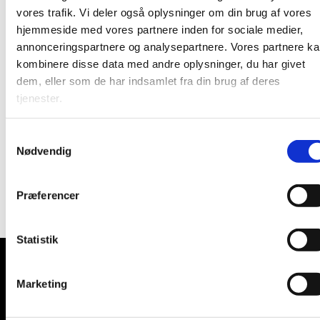
Plejecenter!
vores trafik. Vi deler også oplysninger om din brug af vores
Den tredje tirsdag i hver måned
hjemmeside med vores partnere inden for sociale medier,
holder vi en gudstjeneste kl. 10.30.
annonceringspartnere og analysepartnere. Vores partnere k
Her vil være musik, kendte salmer, en
kombinere disse data med andre oplysninger, du har givet
lille prædiken og nadver.
dem, eller som de har indsamlet fra din brug af deres
Vi slutter af med at drikke kaffe
tjenester.
sammen. Alle er velkomne!
Adressen er Karlslunde Parkvej 27
S
Nødvendig
a
Præst: Johan Dalsgaard
m
Organist: Merete Laursen
t
Præferencer
y
k
k
Statistik
e
Strandkirken

v
· Karlslunde Strandkirke, Karlslunde
Marketing
a
Mosevej 3, 2690 Karlslunde - CVR.nr: 8334
5012
l
Telefon nummer.: 4615 0178
