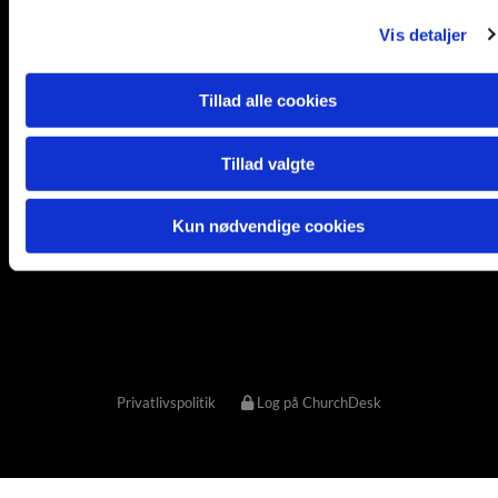
g
E-mail adresse:

Vis detaljer
kontakt@strandkirken.dk
Tillad alle cookies
Tillad valgte
Kun nødvendige cookies
Privatlivspolitik
Log på ChurchDesk