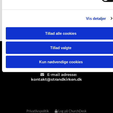
a
l
g
Vis detaljer
Tillad alle cookies
Tillad valgte
Strandkirken

· Karlslunde Strandkirke, Karlslunde
Mosevej 3, 2690 Karlslunde - CVR.nr: 8334
Kun nødvendige cookies
5012
Telefon nummer.: 4615 0178

E-mail adresse:

kontakt@strandkirken.dk
Privatlivspolitik
Log på ChurchDesk