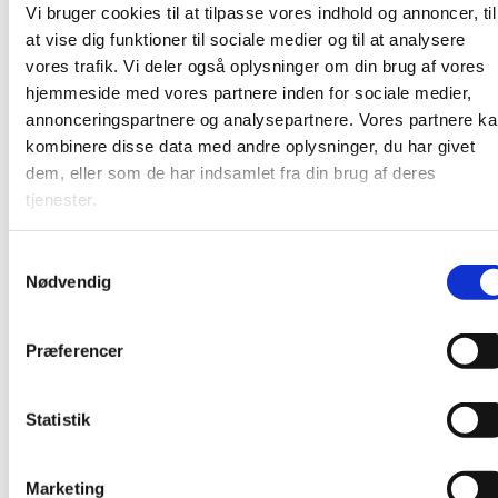
kommer vi gerne ud og hjælper et par
Vi bruger cookies til at tilpasse vores indhold og annoncer, til
timer til en konkret opgave. Vi gør det med
at vise dig funktioner til sociale medier og til at analysere
glæde og helt gratis.
vores trafik. Vi deler også oplysninger om din brug af vores
Hjælp til det praktiske
hjemmeside med vores partnere inden for sociale medier,
Det kan være svært at bede om hjælp, men
hvad enten, du har brug for hjælp til din
annonceringspartnere og analysepartnere. Vores partnere k
computer, småreparationer, bortkørsel af
kombinere disse data med andre oplysninger, du har givet
affald eller andet, så hold dig ikke tilbage.
dem, eller som de har indsamlet fra din brug af deres
Hvad er en hjælpetjeneste - og hvad er
tjenester.
den ikke?
Hjælpetjenesten er et enkeltstående tilbud
og ikke en fast ugentlig aftale.
S
Det er helt ok at tilbyde en kop kaffe eller
andet
Nødvendig
a
Hjælpetjenesten tilbyder én eller to frivillige,
m
som kommer ud og hjælper med den
aftalte opgave.
t
Det er gratis og uden bagtanke. Vi har
Præferencer
y
erfaret, at man bliver glad af at hjælpe
andre.
k
k
Statistik
Kontakt Ruth Cilwik Andersen 50 91 29 03 /
46 15 01 78
e
Informér om dit behov, så vil vi gøre alt for at
v
finde en frivillig som kan hjælpe dig.
Marketing