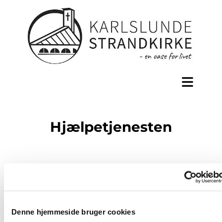
Hjælpetjenesten
Alle kan vi komme i den situation, at vi
har brug for en håndsrækning.
Er du der i livet lige nu, hvor du er gammel/
ældre, forældre til en stor børneflok, ramt af
Denne hjemmeside bruger cookies
ulykke eller sygdom - eller andet? Så