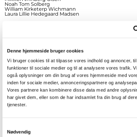
Noah Tom Solberg
William Kirketerp Wichmann
Laura Lillie Hedegaard Madsen
Kl. 11.30: Konfirmander fra 8.B (m.fl)
Christian Rex Holmeskov Wien
Emma Madsen Christoffersen
Hjalte Messi Rydahl Ambus
Josephine Bock Persson
Kasper Bryde Clausen
Denne hjemmeside bruger cookies
Marcus Frederik Gadegaard
Mathias Storm Kristiansen
Vi bruger cookies til at tilpasse vores indhold og annoncer, til
Nilas Foldager Have
Noah Sandahl Sørensen
funktioner til sociale medier og til at analysere vores trafik. V
Tristan August Bach
også oplysninger om din brug af vores hjemmeside med vore
__________________________________________________
inden for sociale medier, annonceringspartnere og analysepa
Vores partnere kan kombinere disse data med andre oplysni
Konfirmation lørdag 31. maj 2025
har givet dem, eller som de har indsamlet fra din brug af der
Kl. 9.30: Konfirmander fra 8.B
tjenester.
Annabella Fiala
Daniel Søgaard Høybye
Elias Bøgelund
Emilia Agnes Kjær Wessing
S
Frederik Nicolai Damborg
Liam Hundrup Sørensen
Nødvendig
a
Malte Elliot Pedersen