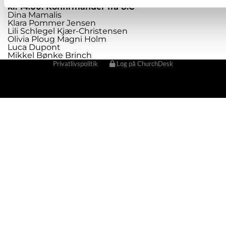
kl. 14.00: Konfirmander fra 8.C
Dina Mamalis
Klara Pommer Jensen
Lili Schlegel Kjær-Christensen
Olivia Ploug Magni Holm
Luca Dupont
Mikkel Bønke Brinch
Privatlivspolitik
Log på ChurchDesk