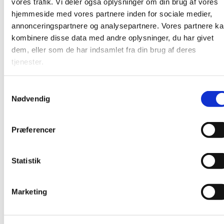
vores trafik. Vi deler også oplysninger om din brug af vores
hjemmeside med vores partnere inden for sociale medier,
annonceringspartnere og analysepartnere. Vores partnere k
kombinere disse data med andre oplysninger, du har givet
dem, eller som de har indsamlet fra din brug af deres
tjenester.
S
Nødvendig
a
m
t
Præferencer
y
k
k
Statistik
e
v
Du vil måske også kunne lide...
Marketing
a
l
g