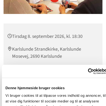
Tirsdag 8. september 2026, kl. 18:30
Karlslunde Strandkirke, Karlslunde
Mosevej, 2690 Karlslunde
Nysgerrig på tro? Kom og se, om Alpha er noget for dig.
Tilmelding til denne aften
HER
Denne hjemmeside bruger cookies
Vi bruger cookies til at tilpasse vores indhold og annoncer, til
at vise dig funktioner til sociale medier og til at analysere