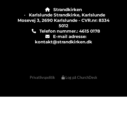
Strandkirken

· Karlslunde Strandkirke, Karlslunde
Mosevej 3, 2690 Karlslunde - CVR.nr: 8334
5012
Telefon nummer.: 4615 0178

E-mail adresse:

kontakt@strandkirken.dk
Privatlivspolitik
Log på ChurchDesk