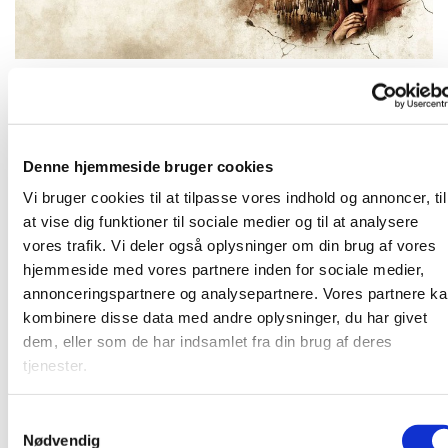
Tirsdag 11. maj 2027, kl. 19:00 - 21:00
Denne hjemmeside bruger cookies
Vi bruger cookies til at tilpasse vores indhold og annoncer, til
Vi ser filmen "The Chosen" sammen
at vise dig funktioner til sociale medier og til at analysere
vores trafik. Vi deler også oplysninger om din brug af vores
hjemmeside med vores partnere inden for sociale medier,
annonceringspartnere og analysepartnere. Vores partnere k
Vi ser "The Chosen"
kombinere disse data med andre oplysninger, du har givet
dem, eller som de har indsamlet fra din brug af deres
tjenester.
S
Nødvendig
a