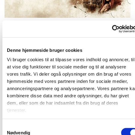
Tirsdag 31. august 2027, kl. 19:00 - 21:00
Denne hjemmeside bruger cookies
Vi bruger cookies til at tilpasse vores indhold og annoncer, til
Vi ser filmen "The Chosen" sammen
at vise dig funktioner til sociale medier og til at analysere
vores trafik. Vi deler også oplysninger om din brug af vores
hjemmeside med vores partnere inden for sociale medier,
annonceringspartnere og analysepartnere. Vores partnere k
Vi ser "The Chosen"
kombinere disse data med andre oplysninger, du har givet
dem, eller som de har indsamlet fra din brug af deres
tjenester.
S
Nødvendig
a