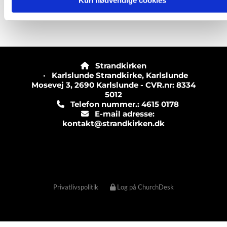
Kun nødvendige cookies
Strandkirken

· Karlslunde Strandkirke, Karlslunde
Mosevej 3, 2690 Karlslunde - CVR.nr: 8334
5012
Telefon nummer.: 4615 0178

E-mail adresse:

kontakt@strandkirken.dk
Privatlivspolitik
Log på ChurchDesk