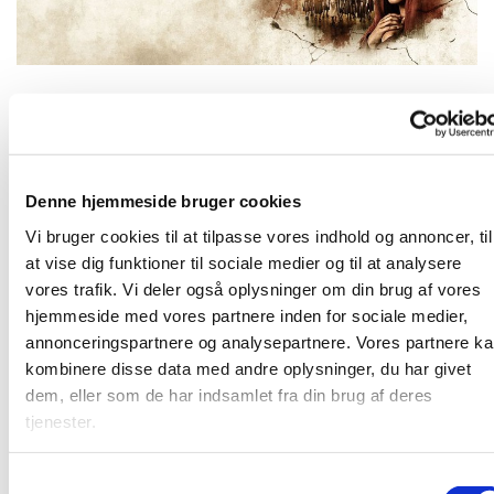
Tirsdag 7. september 2027, kl. 19:00 -
21:00
Denne hjemmeside bruger cookies
Vi bruger cookies til at tilpasse vores indhold og annoncer, til
Vi ser filmen "The Chosen" sammen
at vise dig funktioner til sociale medier og til at analysere
vores trafik. Vi deler også oplysninger om din brug af vores
hjemmeside med vores partnere inden for sociale medier,
annonceringspartnere og analysepartnere. Vores partnere k
kombinere disse data med andre oplysninger, du har givet
Vi ser "The Chosen"
dem, eller som de har indsamlet fra din brug af deres
tjenester.
S