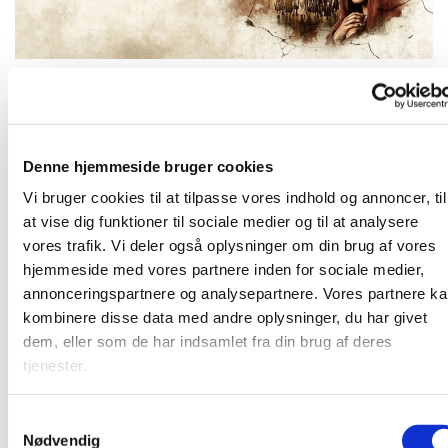
Tirsdag 5. oktober 2027, kl. 19:00 - 21:00
Denne hjemmeside bruger cookies
Vi bruger cookies til at tilpasse vores indhold og annoncer, til
Vi ser filmen "The Chosen" sammen
at vise dig funktioner til sociale medier og til at analysere
vores trafik. Vi deler også oplysninger om din brug af vores
hjemmeside med vores partnere inden for sociale medier,
annonceringspartnere og analysepartnere. Vores partnere k
Vi ser "The Chosen"
kombinere disse data med andre oplysninger, du har givet
dem, eller som de har indsamlet fra din brug af deres
tjenester.
S
Nødvendig
a