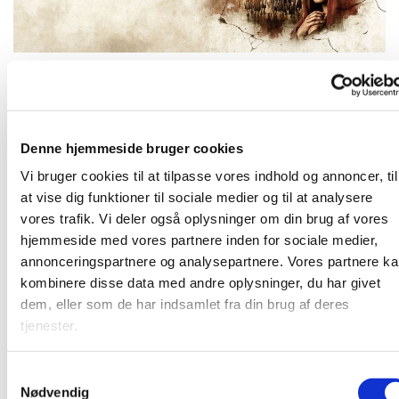
Tirsdag 19. oktober 2027, kl. 19:00 - 21:00
Denne hjemmeside bruger cookies
Vi bruger cookies til at tilpasse vores indhold og annoncer, til
Vi ser filmen "The Chosen" sammen
at vise dig funktioner til sociale medier og til at analysere
vores trafik. Vi deler også oplysninger om din brug af vores
hjemmeside med vores partnere inden for sociale medier,
annonceringspartnere og analysepartnere. Vores partnere k
Vi ser "The Chosen"
kombinere disse data med andre oplysninger, du har givet
dem, eller som de har indsamlet fra din brug af deres
tjenester.
S
Nødvendig
a