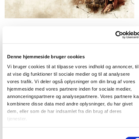
Tirsdag 8. september 2026, kl. 19:00 -
21:00
Denne hjemmeside bruger cookies
Vi bruger cookies til at tilpasse vores indhold og annoncer, til
Vi ser filmen "The Chosen" sammen
at vise dig funktioner til sociale medier og til at analysere
vores trafik. Vi deler også oplysninger om din brug af vores
hjemmeside med vores partnere inden for sociale medier,
annonceringspartnere og analysepartnere. Vores partnere k
kombinere disse data med andre oplysninger, du har givet
Vi ser "The Chosen"
dem, eller som de har indsamlet fra din brug af deres
tjenester.
S