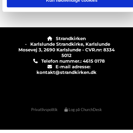
Kun nødvendige cookies
Strandkirken

· Karlslunde Strandkirke, Karlslunde
Mosevej 3, 2690 Karlslunde - CVR.nr: 8334
5012
Telefon nummer.: 4615 0178

E-mail adresse:

kontakt@strandkirken.dk
Privatlivspolitik
Log på ChurchDesk