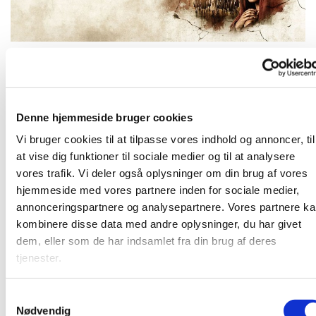
Tirsdag 12. maj 2026, kl. 19:00 - 21:00
Denne hjemmeside bruger cookies
Vi bruger cookies til at tilpasse vores indhold og annoncer, til
Vi ser filmen "The Chosen" sammen
at vise dig funktioner til sociale medier og til at analysere
vores trafik. Vi deler også oplysninger om din brug af vores
hjemmeside med vores partnere inden for sociale medier,
annonceringspartnere og analysepartnere. Vores partnere k
Vi ser "The Chosen"
kombinere disse data med andre oplysninger, du har givet
dem, eller som de har indsamlet fra din brug af deres
tjenester.
S
Nødvendig
a