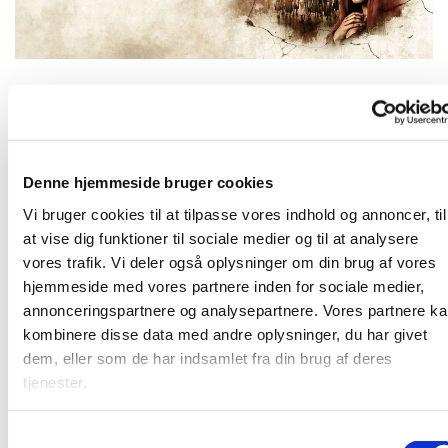
Tirsdag 4. november 2025, kl. 19:00 -
21:00
Denne hjemmeside bruger cookies
Vi bruger cookies til at tilpasse vores indhold og annoncer, til
Vi ser filmen "The Chosen" sammen
at vise dig funktioner til sociale medier og til at analysere
vores trafik. Vi deler også oplysninger om din brug af vores
hjemmeside med vores partnere inden for sociale medier,
annonceringspartnere og analysepartnere. Vores partnere k
kombinere disse data med andre oplysninger, du har givet
Vi ser "The Chosen"
dem, eller som de har indsamlet fra din brug af deres
tjenester.
S