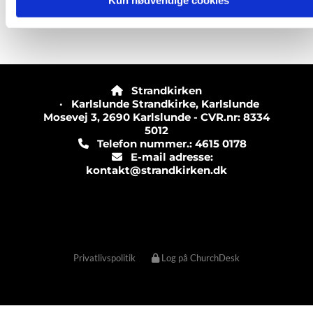
Kun nødvendige cookies
Strandkirken

· Karlslunde Strandkirke, Karlslunde
Mosevej 3, 2690 Karlslunde - CVR.nr: 8334
5012
Telefon nummer.: 4615 0178

E-mail adresse:

kontakt@strandkirken.dk
Privatlivspolitik
Log på ChurchDesk