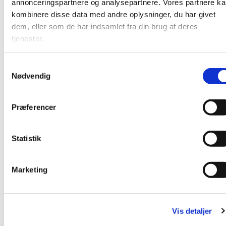
annonceringspartnere og analysepartnere. Vores partnere k
kombinere disse data med andre oplysninger, du har givet
dem, eller som de har indsamlet fra din brug af deres
tjenester.
S
Nødvendig
a
m
t
Præferencer
y
k
k
Statistik
Du vil måske også kunne lide...
e
v
Marketing
a
l
g
Vis detaljer