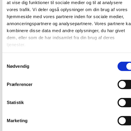
at vise dig funktioner til sociale medier og til at analysere
vores trafik. Vi deler også oplysninger om din brug af vores
hjemmeside med vores partnere inden for sociale medier,
annonceringspartnere og analysepartnere. Vores partnere k
kombinere disse data med andre oplysninger, du har givet
dem, eller som de har indsamlet fra din brug af deres
tjenester.
S
Nødvendig
a
m
t
Præferencer
y
k
k
Statistik
e
v
Marketing
a
Du vil måske også kunne lide...
l