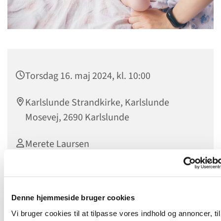
Torsdag 16. maj 2024, kl. 10:00
Karlslunde Strandkirke, Karlslunde
Mosevej, 2690 Karlslunde
Merete Laursen
Babysalmesang for max 10 babyer med mor eller far. Pris
Denne hjemmeside bruger cookies
kr. 250 for alle 7 gange. Tilmelding
HER
Vi bruger cookies til at tilpasse vores indhold og annoncer, til