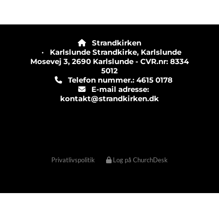
Strandkirken

· Karlslunde Strandkirke, Karlslunde
Mosevej 3, 2690 Karlslunde - CVR.nr: 8334
5012
Telefon nummer.: 4615 0178

E-mail adresse:

kontakt@strandkirken.dk
Privatlivspolitik
Log på ChurchDesk