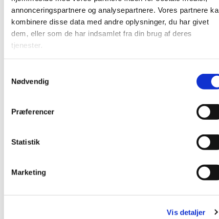
annonceringspartnere og analysepartnere. Vores partnere k
kombinere disse data med andre oplysninger, du har givet
dem, eller som de har indsamlet fra din brug af deres
tjenester.
S
Nødvendig
a
m
t
Præferencer
y
k
k
Statistik
e
Du vil måske også kunne lide...
v
Marketing
a
l
g
Vis detaljer