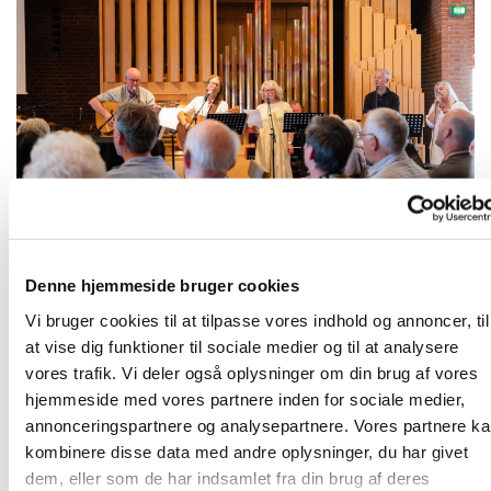
Denne hjemmeside bruger cookies
Velkommen i Karlslunde Strandkirke
Vi bruger cookies til at tilpasse vores indhold og annoncer, til
at vise dig funktioner til sociale medier og til at analysere
Karlslunde Strandkirke er en karismatisk sognekirke, der
vores trafik. Vi deler også oplysninger om din brug af vores
er en del af Dansk Oases menighedsnetværk. En kirke,
hjemmeside med vores partnere inden for sociale medier,
hvor lovsang og forbøn er en naturlig del af
annonceringspartnere og analysepartnere. Vores partnere k
gudstjenesten i skøn forening med folkekirkens
kombinere disse data med andre oplysninger, du har givet
traditionelle elementer og hvor der lægges stor vægt på
dem, eller som de har indsamlet fra din brug af deres
Helligåndens virke. Vi har gudstjeneste om søndagen kl.