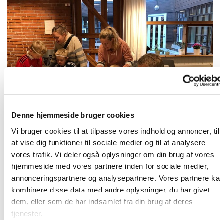
Denne hjemmeside bruger cookies
Vi bruger cookies til at tilpasse vores indhold og annoncer, til
Velkommen i Karlslunde Strandkirke
at vise dig funktioner til sociale medier og til at analysere
vores trafik. Vi deler også oplysninger om din brug af vores
Velkommen i Karlslunde Strandkirke - en karismatisk
hjemmeside med vores partnere inden for sociale medier,
sognekirke, der er en del af Dansk Oases
annonceringspartnere og analysepartnere. Vores partnere k
menighedsnetværk. Vi har et stort børne- og
kombinere disse data med andre oplysninger, du har givet
familiearbejde. Læs her:
dem, eller som de har indsamlet fra din brug af deres
https://www.strandkirken.dk/fa...
tjenester.