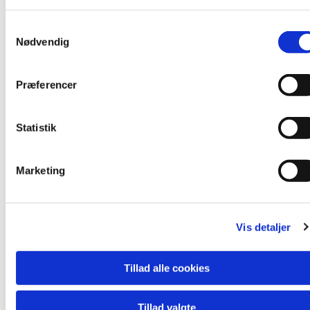
S
Nødvendig
a
m
t
Du vil måske også kunne lide...
Præferencer
y
k
k
Statistik
e
v
Marketing
a
l
g
Vis detaljer
Tillad alle cookies
Tillad valgte