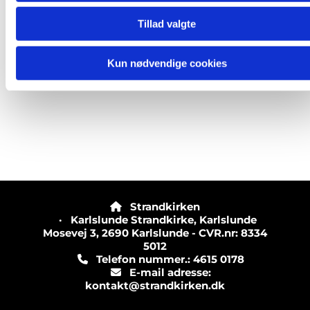
Tillad valgte
Kun nødvendige cookies
Strandkirken

· Karlslunde Strandkirke, Karlslunde
Mosevej 3, 2690 Karlslunde - CVR.nr: 8334
5012
Telefon nummer.: 4615 0178

E-mail adresse:

kontakt@strandkirken.dk