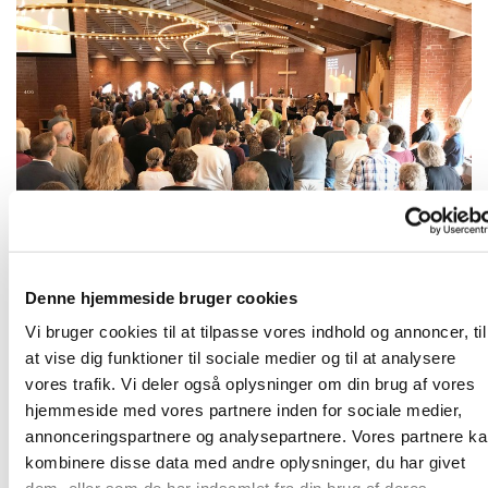
Denne hjemmeside bruger cookies
Velkommen i Karlslunde Strandkirke
Vi bruger cookies til at tilpasse vores indhold og annoncer, til
Velkommen i Karlslunde Strandkirke - en karismatisk
at vise dig funktioner til sociale medier og til at analysere
sognekirke, der er en del af Dansk Oases
vores trafik. Vi deler også oplysninger om din brug af vores
menighedsnetværk. En kirke, hvor lovsang og forbøn er
hjemmeside med vores partnere inden for sociale medier,
en naturlig del af gudstjenesten i skøn forening med
annonceringspartnere og analysepartnere. Vores partnere k
folkekirkens traditionelle elementer og hvor der lægges
kombinere disse data med andre oplysninger, du har givet
stor vægt på Helligåndens virke. Vi har gudstjeneste om