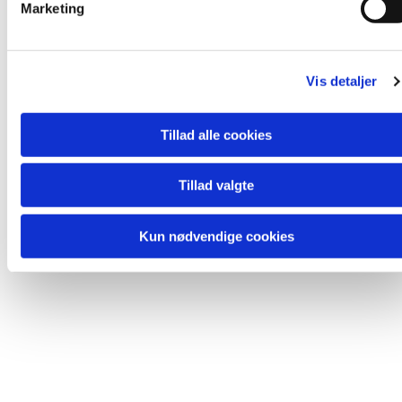
Marketing
a
l
Du vil måske også kunne lide...
g
Vis detaljer
Tillad alle cookies
Tillad valgte
Kun nødvendige cookies