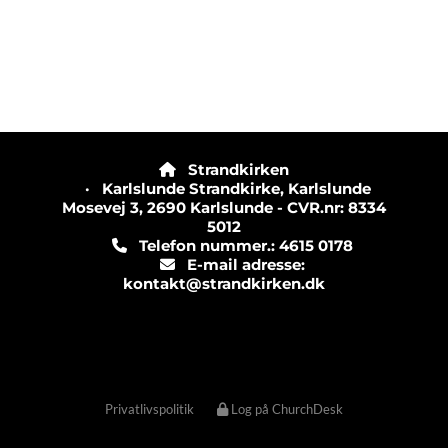
Strandkirken

· Karlslunde Strandkirke, Karlslunde
Mosevej 3, 2690 Karlslunde - CVR.nr: 8334
5012
Telefon nummer.: 4615 0178

E-mail adresse:

kontakt@strandkirken.dk
Privatlivspolitik
Log på ChurchDesk