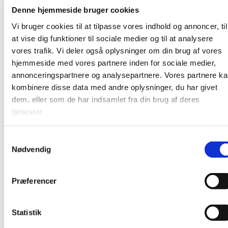
og
Alzheimerforeningen
og er for demente og deres
Denne hjemmeside bruger cookies
pårørende samt for alle, der bekymrer sig om
Vi bruger cookies til at tilpasse vores indhold og annoncer, til
demenssygdom I caféen ser vi film, synger, spiser en
at vise dig funktioner til sociale medier og til at analysere
ostemad
og taler om livet
Alle er velkomne.
vores trafik. Vi deler også oplysninger om din brug af vores
hjemmeside med vores partnere inden for sociale medier,
annonceringspartnere og analysepartnere. Vores partnere k
kombinere disse data med andre oplysninger, du har givet
dem, eller som de har indsamlet fra din brug af deres
tjenester.
S
Nødvendig
a
m
t
Præferencer
y
k
k
Statistik
e