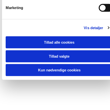
v
Marketing
a
l
g
Du vil måske også kunne lide...
Vis detaljer
Tillad alle cookies
Tillad valgte
Kun nødvendige cookies