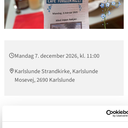
Mandag 7. december 2026, kl. 11:00
Karlslunde Strandkirke, Karlslunde
Mosevej, 2690 Karlslunde
Velkommen mandag 2. marts kl. 10.00 til demenscaféen
“Forglem mig ej” Denne gang er temaet “Idoler og
mode”. Caféen er oprettet i samarbejde med
Ældre Sagen