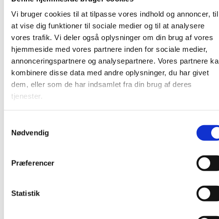
demenssygdom I caféen ser vi film, synger, spiser en
Vi bruger cookies til at tilpasse vores indhold og annoncer, til
ostemad
og taler om livet
Alle er velkomne.
at vise dig funktioner til sociale medier og til at analysere
vores trafik. Vi deler også oplysninger om din brug af vores
hjemmeside med vores partnere inden for sociale medier,
annonceringspartnere og analysepartnere. Vores partnere k
kombinere disse data med andre oplysninger, du har givet
dem, eller som de har indsamlet fra din brug af deres
tjenester.
S
Nødvendig
a
m
t
Præferencer
y
k
k
Statistik
e
v