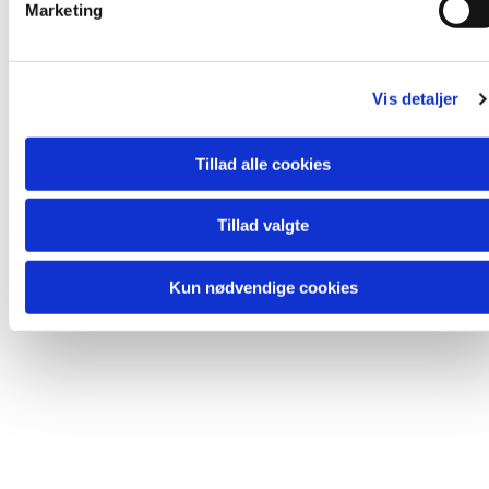
Marketing
a
l
Du vil måske også kunne lide...
g
Vis detaljer
Tillad alle cookies
Tillad valgte
Kun nødvendige cookies