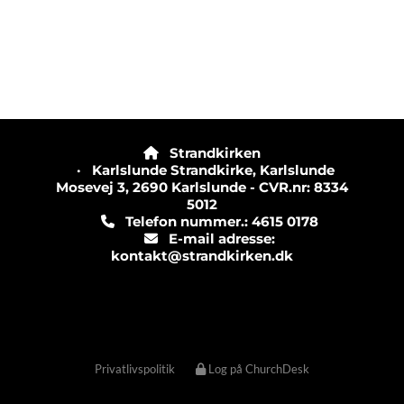
Strandkirken

· Karlslunde Strandkirke, Karlslunde
Mosevej 3, 2690 Karlslunde - CVR.nr: 8334
5012
Telefon nummer.: 4615 0178

E-mail adresse:

kontakt@strandkirken.dk
Privatlivspolitik
Log på ChurchDesk