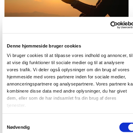
Tirsdag 11. august 2026, kl. 16:30
Denne hjemmeside bruger cookies
Vi bruger cookies til at tilpasse vores indhold og annoncer, til
at vise dig funktioner til sociale medier og til at analysere
vores trafik. Vi deler også oplysninger om din brug af vores
hjemmeside med vores partnere inden for sociale medier,
Kom og vær med til at bede for kirken, for samfundet og
annonceringspartnere og analysepartnere. Vores partnere k
alt, hvad vi finder tilskyndelse til - i et lille fællesskab. Vi
kombinere disse data med andre oplysninger, du har givet
mødes i pejsestuen.
dem, eller som de har indsamlet fra din brug af deres
tjenester.
S
Du vil måske også kunne lide...
Nødvendig
a