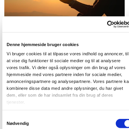
Tirsdag 17. november 2026, kl. 16:30
Denne hjemmeside bruger cookies
Vi bruger cookies til at tilpasse vores indhold og annoncer, til
at vise dig funktioner til sociale medier og til at analysere
vores trafik. Vi deler også oplysninger om din brug af vores
hjemmeside med vores partnere inden for sociale medier,
Kom og vær med til at bede for kirken, for samfundet og
annonceringspartnere og analysepartnere. Vores partnere k
alt, hvad vi finder tilskyndelse til - i et lille fællesskab. Vi
kombinere disse data med andre oplysninger, du har givet
mødes i pejsestuen.
dem, eller som de har indsamlet fra din brug af deres
tjenester.
S
Du vil måske også kunne lide...
Nødvendig
a