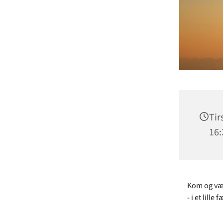
Tir
16:
Kom og vær 
- i et lill