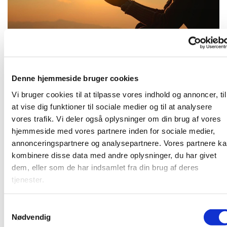
Tirsdag 8. december 2026, kl. 16:30
Denne hjemmeside bruger cookies
Vi bruger cookies til at tilpasse vores indhold og annoncer, til
at vise dig funktioner til sociale medier og til at analysere
vores trafik. Vi deler også oplysninger om din brug af vores
hjemmeside med vores partnere inden for sociale medier,
Kom og vær med til at bede for kirken, for samfundet og
annonceringspartnere og analysepartnere. Vores partnere k
alt, hvad vi finder tilskyndelse til - i et lille fællesskab. Vi
kombinere disse data med andre oplysninger, du har givet
mødes i pejsestuen.
dem, eller som de har indsamlet fra din brug af deres
tjenester.
S
Du vil måske også kunne lide...
Nødvendig
a