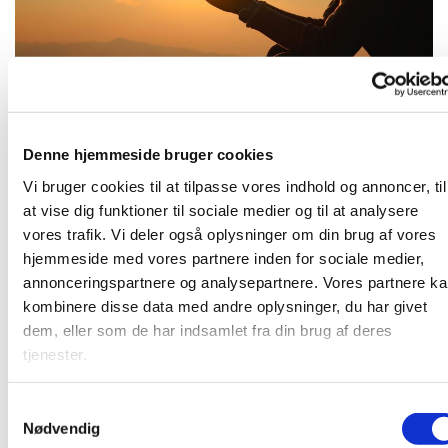
Tirsdag 15. december 2026, kl. 16:30
Denne hjemmeside bruger cookies
Vi bruger cookies til at tilpasse vores indhold og annoncer, til
at vise dig funktioner til sociale medier og til at analysere
vores trafik. Vi deler også oplysninger om din brug af vores
hjemmeside med vores partnere inden for sociale medier,
Kom og vær med til at bede for kirken, for samfundet og
annonceringspartnere og analysepartnere. Vores partnere k
alt, hvad vi finder tilskyndelse til - i et lille fællesskab. Vi
kombinere disse data med andre oplysninger, du har givet
mødes i pejsestuen.
dem, eller som de har indsamlet fra din brug af deres
tjenester.
S
Du vil måske også kunne lide...
Nødvendig
a