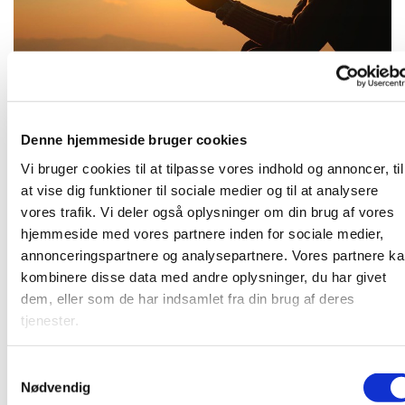
Tirsdag 5. januar 2027, kl. 16:30
Denne hjemmeside bruger cookies
Vi bruger cookies til at tilpasse vores indhold og annoncer, til
at vise dig funktioner til sociale medier og til at analysere
vores trafik. Vi deler også oplysninger om din brug af vores
hjemmeside med vores partnere inden for sociale medier,
Kom og vær med til at bede for kirken, for samfundet og
annonceringspartnere og analysepartnere. Vores partnere k
alt, hvad vi finder tilskyndelse til - i et lille fællesskab. Vi
kombinere disse data med andre oplysninger, du har givet
mødes i pejsestuen.
dem, eller som de har indsamlet fra din brug af deres
tjenester.
S
Du vil måske også kunne lide...
Nødvendig
a