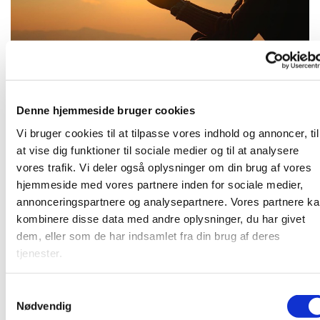
Tirsdag 23. februar 2027, kl. 16:30
Denne hjemmeside bruger cookies
Vi bruger cookies til at tilpasse vores indhold og annoncer, til
at vise dig funktioner til sociale medier og til at analysere
vores trafik. Vi deler også oplysninger om din brug af vores
hjemmeside med vores partnere inden for sociale medier,
Kom og vær med til at bede for kirken, for samfundet og
annonceringspartnere og analysepartnere. Vores partnere k
alt, hvad vi finder tilskyndelse til - i et lille fællesskab. Vi
kombinere disse data med andre oplysninger, du har givet
mødes i pejsestuen.
dem, eller som de har indsamlet fra din brug af deres
tjenester.
S
Du vil måske også kunne lide...
Nødvendig
a