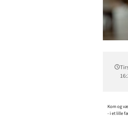
Tir
16:
Kom og vær 
- i et lill