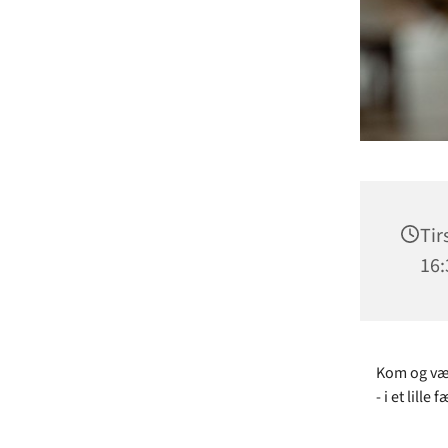
Tir
16:
Kom og vær 
- i et lill