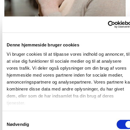
Tirsdag 20. juli 2027, kl. 16:30
Denne hjemmeside bruger cookies
Vi bruger cookies til at tilpasse vores indhold og annoncer, til
at vise dig funktioner til sociale medier og til at analysere
vores trafik. Vi deler også oplysninger om din brug af vores
hjemmeside med vores partnere inden for sociale medier,
Kom og vær med til at bede for kirken, for samfundet og
annonceringspartnere og analysepartnere. Vores partnere k
alt, hvad vi finder tilskyndelse til - i et lille fællesskab. Vi
kombinere disse data med andre oplysninger, du har givet
mødes i pejsestuen.
dem, eller som de har indsamlet fra din brug af deres
tjenester.
S
Du vil måske også kunne lide...
Nødvendig
a