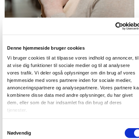
Tirsdag 19. oktober 2027, kl. 16:30
Denne hjemmeside bruger cookies
Vi bruger cookies til at tilpasse vores indhold og annoncer, til
at vise dig funktioner til sociale medier og til at analysere
vores trafik. Vi deler også oplysninger om din brug af vores
hjemmeside med vores partnere inden for sociale medier,
Kom og vær med til at bede for kirken, for samfundet og
annonceringspartnere og analysepartnere. Vores partnere k
alt, hvad vi finder tilskyndelse til - i et lille fællesskab. Vi
kombinere disse data med andre oplysninger, du har givet
mødes i pejsestuen.
dem, eller som de har indsamlet fra din brug af deres
tjenester.
S
Du vil måske også kunne lide...
Nødvendig
a