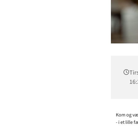
Tir
16:
Kom og vær 
- i et lill