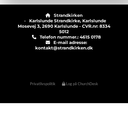
Strandkirken

· Karlslunde Strandkirke, Karlslunde
Mosevej 3, 2690 Karlslunde - CVR.nr: 8334
5012
Telefon nummer.: 4615 0178

E-mail adresse:

kontakt@strandkirken.dk
Privatlivspolitik
Log på ChurchDesk