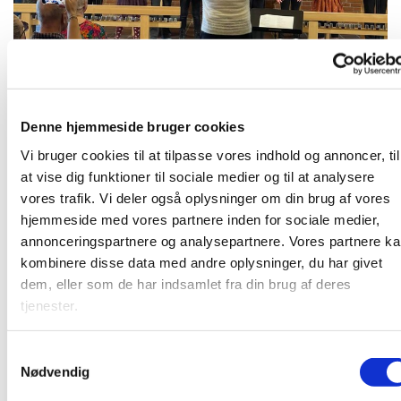
Denne hjemmeside bruger cookies
Mandag 24. august 2026, kl. 16:00
Vi bruger cookies til at tilpasse vores indhold og annoncer, til
at vise dig funktioner til sociale medier og til at analysere
vores trafik. Vi deler også oplysninger om din brug af vores
hjemmeside med vores partnere inden for sociale medier,
Børnegospelkor for børn i 0. - 2. klasse. Læs mere på
annonceringspartnere og analysepartnere. Vores partnere k
www.strandkirken.dk/gospel
kombinere disse data med andre oplysninger, du har givet
dem, eller som de har indsamlet fra din brug af deres
tjenester.
Du vil måske også kunne lide...
S
Nødvendig
a
m