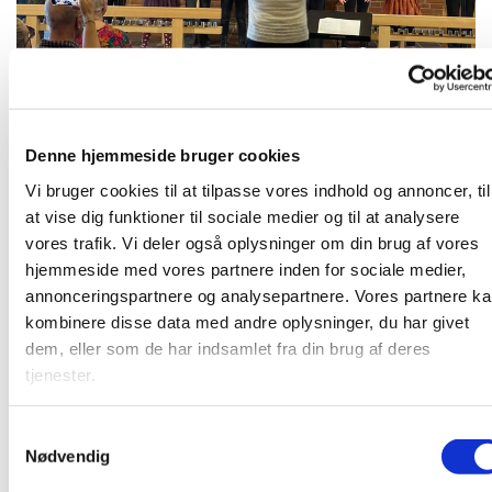
Denne hjemmeside bruger cookies
Mandag 7. september 2026, kl. 16:00
Vi bruger cookies til at tilpasse vores indhold og annoncer, til
at vise dig funktioner til sociale medier og til at analysere
vores trafik. Vi deler også oplysninger om din brug af vores
hjemmeside med vores partnere inden for sociale medier,
Børnegospelkor for børn i 0. - 2. klasse. Læs mere på
annonceringspartnere og analysepartnere. Vores partnere k
www.strandkirken.dk/gospel
kombinere disse data med andre oplysninger, du har givet
dem, eller som de har indsamlet fra din brug af deres
tjenester.
Du vil måske også kunne lide...
S
Nødvendig
a
m