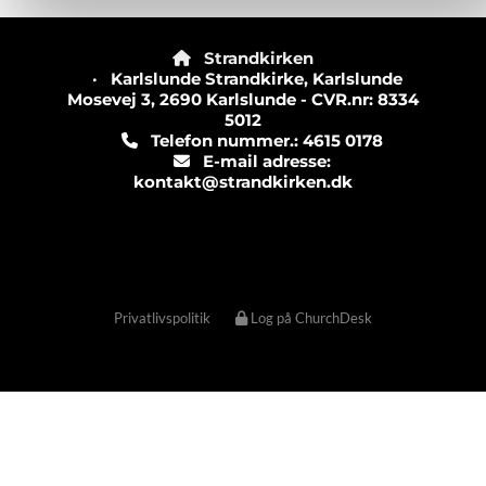
Strandkirken

· Karlslunde Strandkirke, Karlslunde
Mosevej 3, 2690 Karlslunde - CVR.nr: 8334
5012
Telefon nummer.: 4615 0178

E-mail adresse:

kontakt@strandkirken.dk
Privatlivspolitik
Log på ChurchDesk