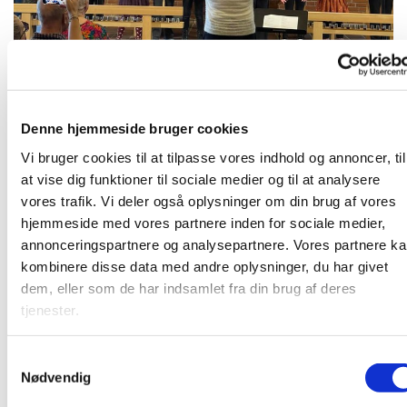
Denne hjemmeside bruger cookies
Mandag 21. september 2026, kl. 16:00
Vi bruger cookies til at tilpasse vores indhold og annoncer, til
at vise dig funktioner til sociale medier og til at analysere
vores trafik. Vi deler også oplysninger om din brug af vores
hjemmeside med vores partnere inden for sociale medier,
Børnegospelkor for børn i 0. - 2. klasse. Læs mere på
annonceringspartnere og analysepartnere. Vores partnere k
www.strandkirken.dk/gospel
kombinere disse data med andre oplysninger, du har givet
dem, eller som de har indsamlet fra din brug af deres
tjenester.
Du vil måske også kunne lide...
S
Nødvendig
a
m