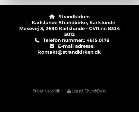
Strandkirken

· Karlslunde Strandkirke, Karlslunde
Mosevej 3, 2690 Karlslunde - CVR.nr: 8334
5012
Telefon nummer.: 4615 0178

E-mail adresse:

kontakt@strandkirken.dk
Privatlivspolitik
Log på ChurchDesk