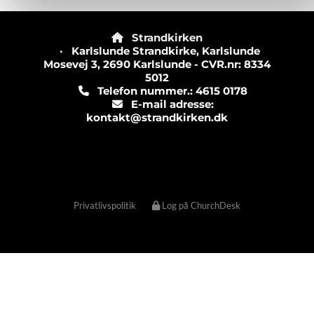
Strandkirken

· Karlslunde Strandkirke, Karlslunde
Mosevej 3, 2690 Karlslunde - CVR.nr: 8334
5012
Telefon nummer.: 4615 0178

E-mail adresse:

kontakt@strandkirken.dk
Privatlivspolitik
Log på ChurchDesk