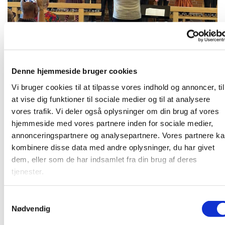
Denne hjemmeside bruger cookies
Mandag 28. september 2026, kl. 16:00
Vi bruger cookies til at tilpasse vores indhold og annoncer, til
at vise dig funktioner til sociale medier og til at analysere
vores trafik. Vi deler også oplysninger om din brug af vores
hjemmeside med vores partnere inden for sociale medier,
Børnegospelkor for børn i 0. - 2. klasse. Læs mere på
annonceringspartnere og analysepartnere. Vores partnere k
www.strandkirken.dk/gospel
kombinere disse data med andre oplysninger, du har givet
dem, eller som de har indsamlet fra din brug af deres
tjenester.
Du vil måske også kunne lide...
S
Nødvendig
a
m