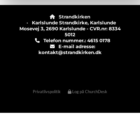
Strandkirken

· Karlslunde Strandkirke, Karlslunde
Mosevej 3, 2690 Karlslunde - CVR.nr: 8334
5012
Telefon nummer.: 4615 0178

E-mail adresse:

kontakt@strandkirken.dk
Privatlivspolitik
Log på ChurchDesk