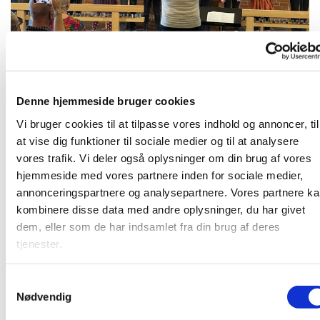
Denne hjemmeside bruger cookies
Mandag 5. oktober 2026, kl. 16:00
Vi bruger cookies til at tilpasse vores indhold og annoncer, til
at vise dig funktioner til sociale medier og til at analysere
vores trafik. Vi deler også oplysninger om din brug af vores
hjemmeside med vores partnere inden for sociale medier,
Børnegospelkor for børn i 0. - 2. klasse. Læs mere på
annonceringspartnere og analysepartnere. Vores partnere k
www.strandkirken.dk/gospel
kombinere disse data med andre oplysninger, du har givet
dem, eller som de har indsamlet fra din brug af deres
tjenester.
Du vil måske også kunne lide...
S
Nødvendig
a
m