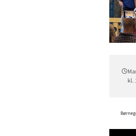
Man
kl.
Børnego