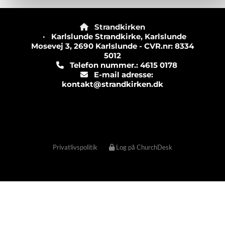
Strandkirken

· Karlslunde Strandkirke, Karlslunde
Mosevej 3, 2690 Karlslunde - CVR.nr: 8334
5012
Telefon nummer.: 4615 0178

E-mail adresse:

kontakt@strandkirken.dk
Privatlivspolitik
Log på ChurchDesk