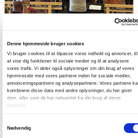
Denne hjemmeside bruger cookies
Mandag 14. december 2026, kl. 16:00
Vi bruger cookies til at tilpasse vores indhold og annoncer, til
at vise dig funktioner til sociale medier og til at analysere
vores trafik. Vi deler også oplysninger om din brug af vores
hjemmeside med vores partnere inden for sociale medier,
Børnegospelkor for børn i 0. - 2. klasse. Læs mere på
annonceringspartnere og analysepartnere. Vores partnere k
www.strandkirken.dk/gospel
kombinere disse data med andre oplysninger, du har givet
dem, eller som de har indsamlet fra din brug af deres
tjenester.
Du vil måske også kunne lide...
S
Nødvendig
a
m