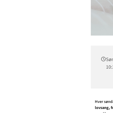
Søn
10:
Hver sønda
lovsang, f