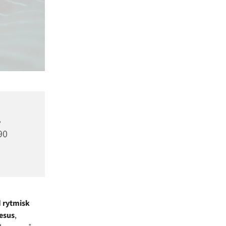
,
90
d
rytmisk
Jesus
,