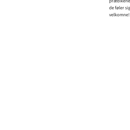
prædikener
de føler si
velkomne!