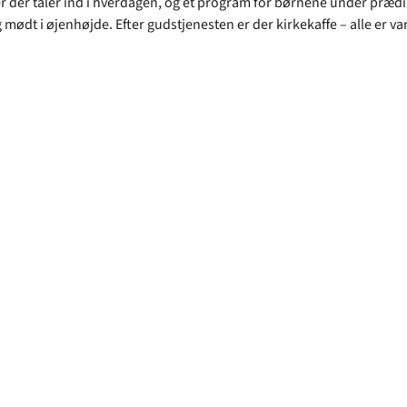
 der taler ind i hverdagen, og et program for børnene under præd
g mødt i øjenhøjde. Efter gudstjenesten er der kirkekaffe – alle er v