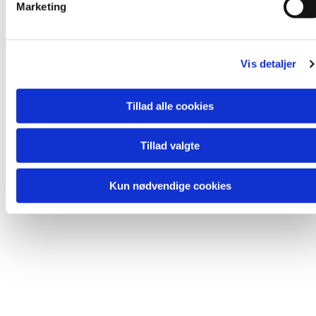
Marketing
a
l
Du vil måske også kunne lide...
g
Vis detaljer
Tillad alle cookies
Tillad valgte
Kun nødvendige cookies