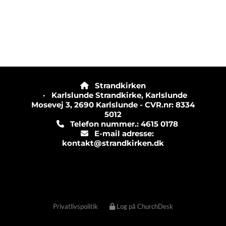
Strandkirken

· Karlslunde Strandkirke, Karlslunde
Mosevej 3, 2690 Karlslunde - CVR.nr: 8334
5012
Telefon nummer.: 4615 0178

E-mail adresse:

kontakt@strandkirken.dk
Privatlivspolitik
Log på ChurchDesk