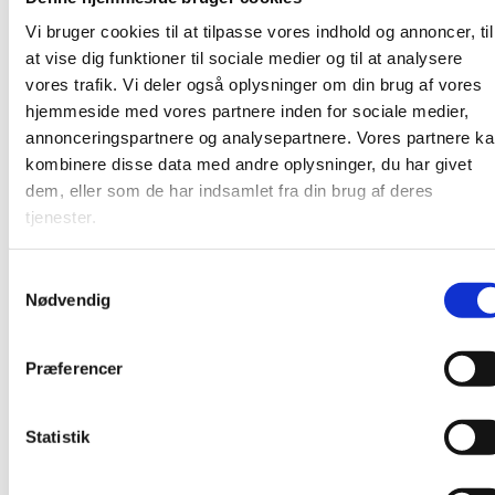
mødt i øjenhøjde. Efter gudstjenesten er der kirkekaffe –
Vi bruger cookies til at tilpasse vores indhold og annoncer, til
alle er varmt velkomne!
at vise dig funktioner til sociale medier og til at analysere
vores trafik. Vi deler også oplysninger om din brug af vores
hjemmeside med vores partnere inden for sociale medier,
annonceringspartnere og analysepartnere. Vores partnere k
kombinere disse data med andre oplysninger, du har givet
dem, eller som de har indsamlet fra din brug af deres
tjenester.
S
Nødvendig
a
m
t
Præferencer
y
k
k
Statistik
e
v